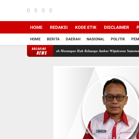
HOME
REDAKSI
KODE ETIK
DISCLAIMER
P
HOME
BERITA
DAERAH
NASIONAL
POLITIK
PEM
BREAKING
di Backing Mafia Tanah Merampas Hak Keluarga Ambar Witjaksono Sutarman
Ribuan Pa
NEWS