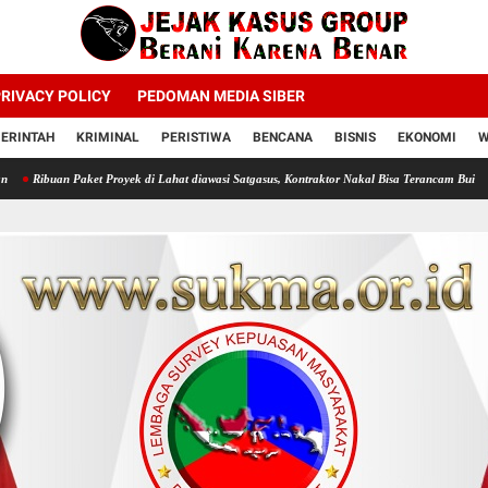
RIVACY POLICY
PEDOMAN MEDIA SIBER
ERINTAH
KRIMINAL
PERISTIWA
BENCANA
BISNIS
EKONOMI
W
ket Proyek di Lahat diawasi Satgasus, Kontraktor Nakal Bisa Terancam Bui
Profesor Mint