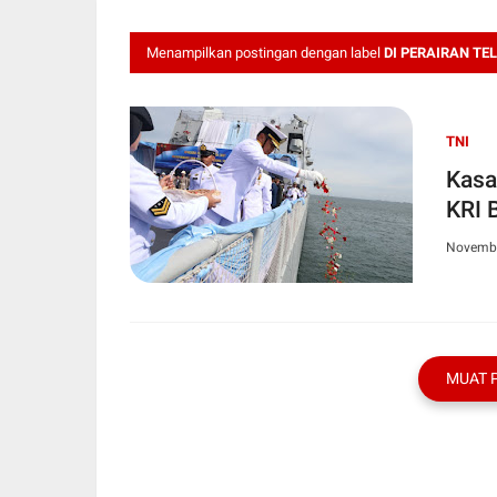
Menampilkan postingan dengan label
DI PERAIRAN TE
TNI
Kasa
KRI 
Novembe
MUAT 