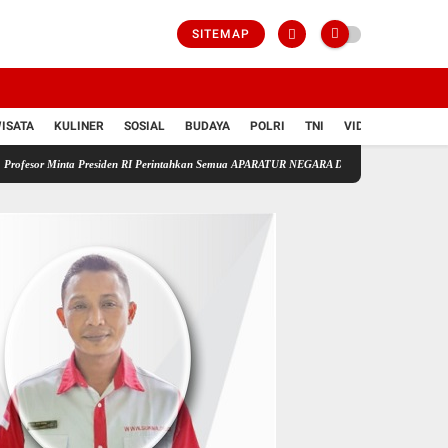
SITEMAP
ISATA
KULINER
SOSIAL
BUDAYA
POLRI
TNI
VIDIO
residen RI Perintahkan Semua APARATUR NEGARA Di Seluruh Indonesia Tertibkan bendera lu