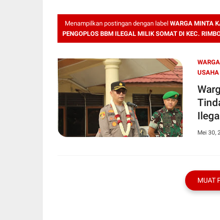
Menampilkan postingan dengan label
WARGA MINTA K
PENGOPLOS BBM ILEGAL MILIK SOMAT DI KEC. RIMB
WARGA 
USAHA 
Warg
Tind
Ileg
Mei 30, 
MUAT 