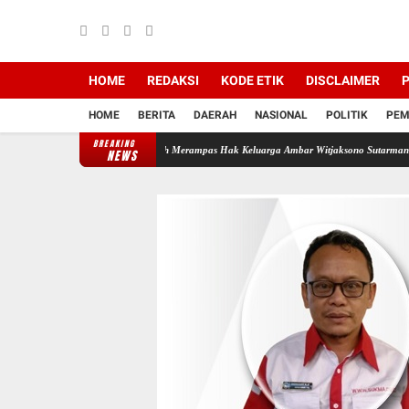
HOME
REDAKSI
KODE ETIK
DISCLAIMER
P
HOME
BERITA
DAERAH
NASIONAL
POLITIK
PEM
BREAKING
Backing Mafia Tanah Merampas Hak Keluarga Ambar Witjaksono Sutarman
Ribuan Paket 
NEWS