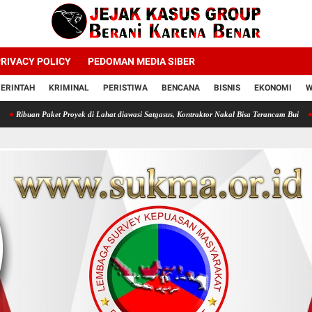
RIVACY POLICY
PEDOMAN MEDIA SIBER
ERINTAH
KRIMINAL
PERISTIWA
BENCANA
BISNIS
EKONOMI
W
Proyek di Lahat diawasi Satgasus, Kontraktor Nakal Bisa Terancam Bui
Profesor Minta P