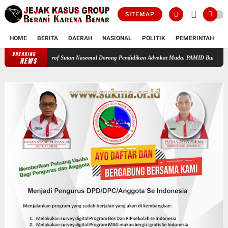
SITEMAP
HOME
BERITA
DAERAH
NASIONAL
POLITIK
PEMERINTAH
K
BREAKING
Prof Sutan Nasomal Dorong Pendidikan Advokat Muda, PAMID Buka Program Ruma
NEWS