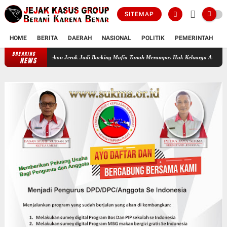
SITEMAP
HOME
BERITA
DAERAH
NASIONAL
POLITIK
PEMERINTAH
K
BREAKING
 Polisi Kebon Jeruk Jadi Backing Mafia Tanah Merampas Hak Keluarga Ambar Witjaksono
NEWS