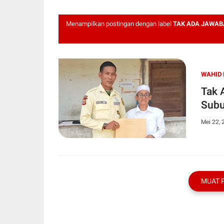
Menampilkan postingan dengan label
TAK ADA JAWAB
WAHID 
Tak 
Subu
Mei 22, 
MUAT 