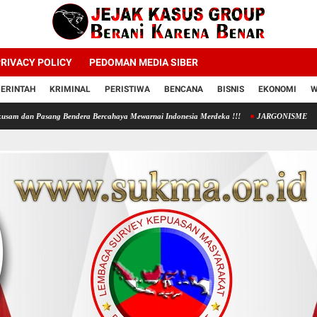
RIVACY POLICY
PEDOMAN MEDIA SIBER
ERINTAH
KRIMINAL
PERISTIWA
BENCANA
BISNIS
EKONOMI
W
 Bendera Bercahaya Mewarnai Indonesia Merdeka !!!
JARGONISME
PENGELOLAAN