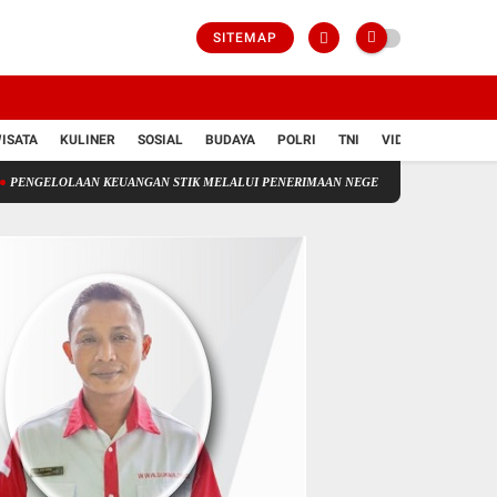
SITEMAP
ISATA
KULINER
SOSIAL
BUDAYA
POLRI
TNI
VIDIO
 KEUANGAN STIK MELALUI PENERIMAAN NEGERA BUKAN PAJAK(PNBP)
Plt Kepa