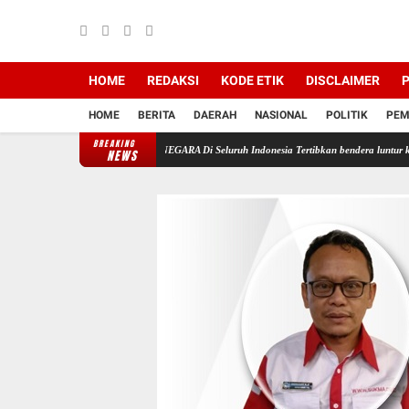
HOME
REDAKSI
KODE ETIK
DISCLAIMER
P
HOME
BERITA
DAERAH
NASIONAL
POLITIK
PEM
BREAKING
n Semua APARATUR NEGARA Di Seluruh Indonesia Tertibkan bendera luntur kusam dan Pasang
NEWS