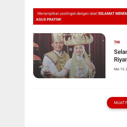
Menampilkan postingan dengan label
SELAMAT MENEM
AGUS PRATIWI
TNI
Sela
Riya
Mei 19, 
MUAT 