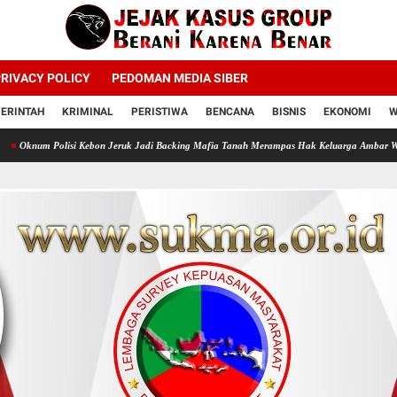
RIVACY POLICY
PEDOMAN MEDIA SIBER
ERINTAH
KRIMINAL
PERISTIWA
BENCANA
BISNIS
EKONOMI
W
olisi Kebon Jeruk Jadi Backing Mafia Tanah Merampas Hak Keluarga Ambar Witjaksono Su