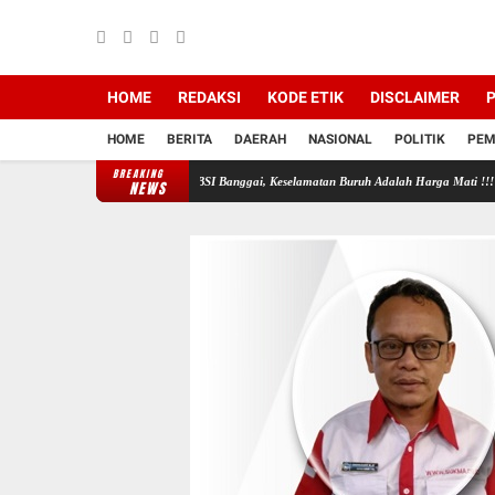
HOME
REDAKSI
KODE ETIK
DISCLAIMER
P
HOME
BERITA
DAERAH
NASIONAL
POLITIK
PEM
BREAKING
rja PT SASL & Sons, KSBSI Banggai, Keselamatan Buruh Adalah Harga Mati !!!
Oknum P
NEWS