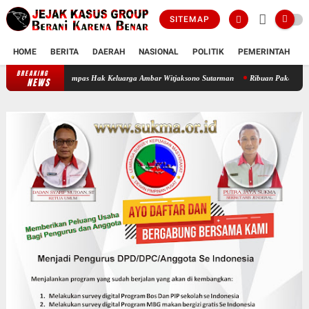
SITEMAP
HOME
BERITA
DAERAH
NASIONAL
POLITIK
PEMERINTAH
K
BREAKING
Oknum Polisi Kebon Jeruk Jadi Backing Mafia Tanah Merampas Hak Keluar
NEWS