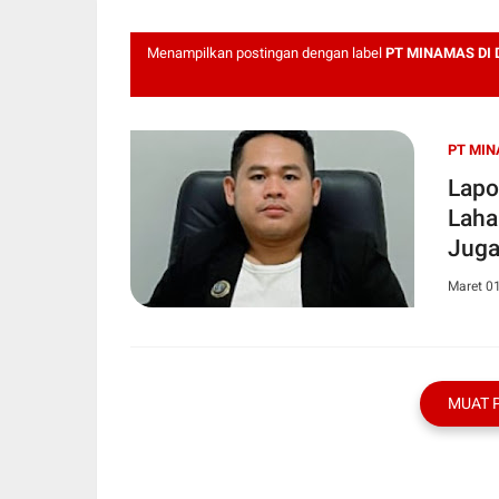
Menampilkan postingan dengan label
PT MINAMAS DI
PT MIN
Lapo
Laha
Juga
Maret 0
MUAT 