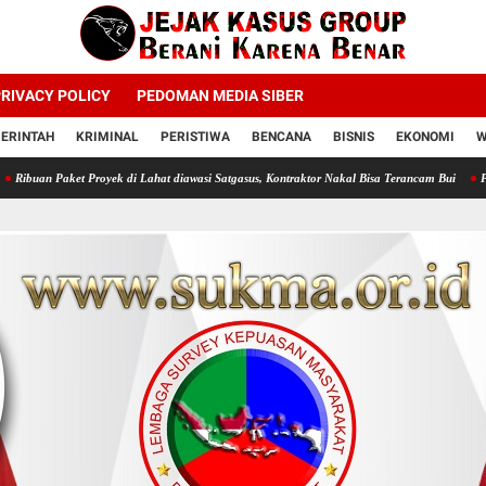
RIVACY POLICY
PEDOMAN MEDIA SIBER
ERINTAH
KRIMINAL
PERISTIWA
BENCANA
BISNIS
EKONOMI
W
Proyek di Lahat diawasi Satgasus, Kontraktor Nakal Bisa Terancam Bui
Profesor Minta P