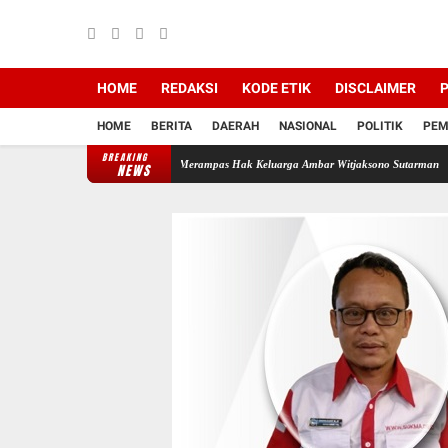
HOME
REDAKSI
KODE ETIK
DISCLAIMER
P
HOME
BERITA
DAERAH
NASIONAL
POLITIK
PEM
BREAKING
Backing Mafia Tanah Merampas Hak Keluarga Ambar Witjaksono Sutarman
Ribuan Paket 
NEWS