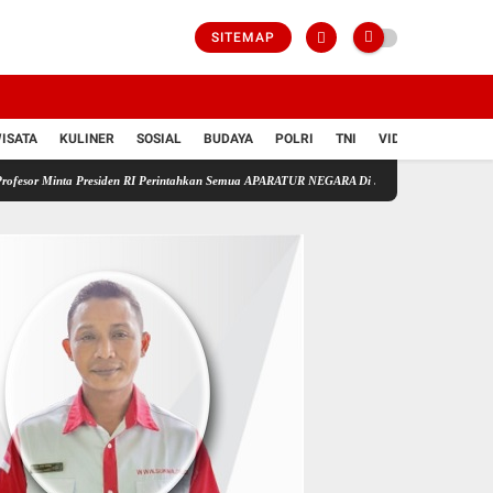
SITEMAP
ISATA
KULINER
SOSIAL
BUDAYA
POLRI
TNI
VIDIO
residen RI Perintahkan Semua APARATUR NEGARA Di Seluruh Indonesia Tertibkan bendera lu