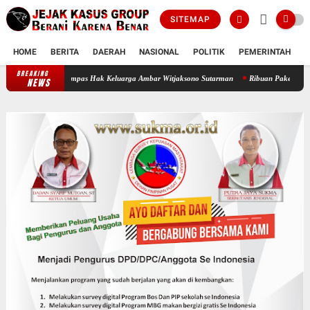
SITEMAP
HOME
BERITA
DAERAH
NASIONAL
POLITIK
PEMERINTAH
K
BREAKING
Oknum Polisi Kebon Jeruk Jadi Backing Mafia Tanah Merampas Hak Keluarga A
NEWS