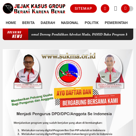
SITEMAP
HOME
BERITA
DAERAH
NASIONAL
POLITIK
PEMERINTAH
K
BREAKING
Sutan Nasomal Dorong Pendidikan Advokat Muda, PAMID Buka Program Rumah Hukum
NEWS