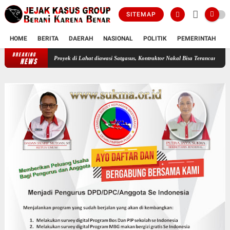
SITEMAP
HOME
BERITA
DAERAH
NASIONAL
POLITIK
PEMERINTAH
K
BREAKING
n Paket Proyek di Lahat diawasi Satgasus, Kontraktor Nakal Bisa Terancam Bui
Profesor 
NEWS