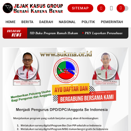
SITEMAP
HOME
BERITA
DAERAH
NASIONAL
POLITIK
PEMERINTAH
K
BREAKING
Prof Sutan Nasomal Dorong Pendidikan Advokat Muda, PAMID Buka Progra
NEWS