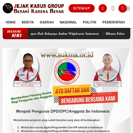
SITEMAP
HOME
BERITA
DAERAH
NASIONAL
POLITIK
PEMERINTAH
K
BREAKING
Oknum Polisi Kebon Jeruk Jadi Backing Mafia Tanah Merampas Hak Keluarga
NEWS