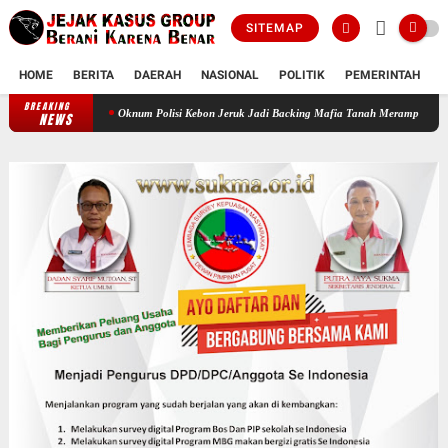
SITEMAP
HOME
BERITA
DAERAH
NASIONAL
POLITIK
PEMERINTAH
K
BREAKING
Oknum Polisi Kebon Jeruk Jadi Backing Mafia Tanah Merampas Hak Keluarga A
NEWS