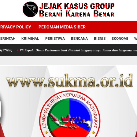
RIVACY POLICY
PEDOMAN MEDIA SIBER
ERINTAH
KRIMINAL
PERISTIWA
BENCANA
BISNIS
EKONOMI
W
 Kepala Dinas Perikanan Saat dimintai tanggapannya Kabur dan langsung masuk mobil
R