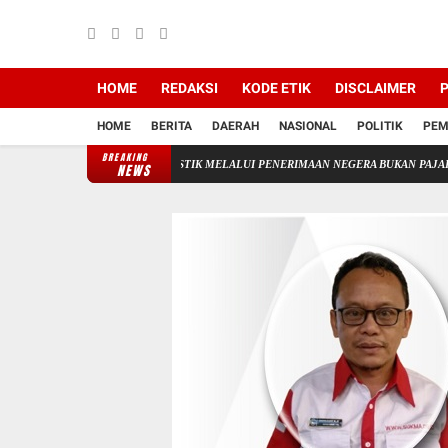
HOME
REDAKSI
KODE ETIK
DISCLAIMER
P
HOME
BERITA
DAERAH
NASIONAL
POLITIK
PEM
BREAKING
LAAN KEUANGAN STIK MELALUI PENERIMAAN NEGERA BUKAN PAJAK(PNBP)
Plt
NEWS