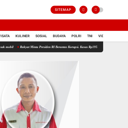
SITEMAP
ISATA
KULINER
SOSIAL
BUDAYA
POLRI
TNI
VIDIO
akyat Minta Presiden RI Berantas Korupsi. Kasus Rp195,9 Miliar Di Riau Hukum Harus Mam