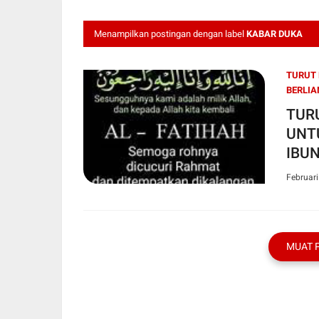
Menampilkan postingan dengan label
KABAR DUKA
TURUT 
BERLIA
TUR
UNT
IBU
SH,
Februari
MUAT 