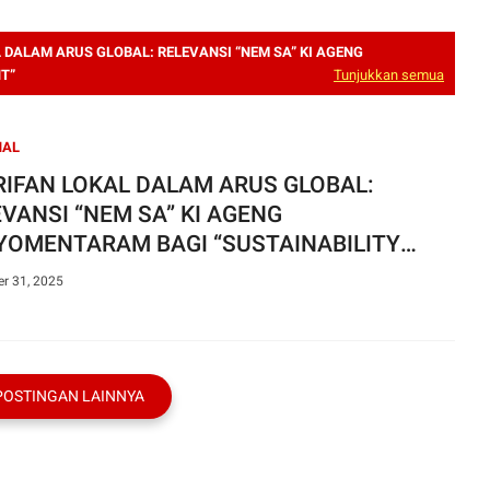
 DALAM ARUS GLOBAL: RELEVANSI “NEM SA” KI AGENG
T”
Tunjukkan semua
NAL
RIFAN LOKAL DALAM ARUS GLOBAL:
VANSI “NEM SA” KI AGENG
YOMENTARAM BAGI “SUSTAINABILITY
EMENT”
r 31, 2025
POSTINGAN LAINNYA