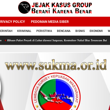
RIVACY POLICY
PEDOMAN MEDIA SIBER
ERINTAH
KRIMINAL
PERISTIWA
BENCANA
BISNIS
EKONOMI
W
et Proyek di Lahat diawasi Satgasus, Kontraktor Nakal Bisa Terancam Bui
Profesor Mint