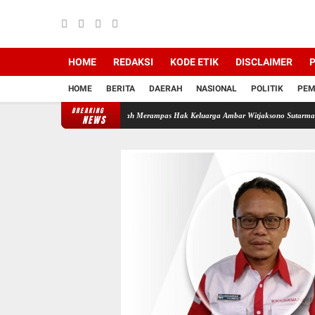
HOME
REDAKSI
KODE ETIK
DISCLAIMER
P
HOME
BERITA
DAERAH
NASIONAL
POLITIK
PEM
BREAKING
di Backing Mafia Tanah Merampas Hak Keluarga Ambar Witjaksono Sutarman
Ribuan Pak
NEWS