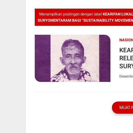
Menampilkan postingan dengan label
KEARIFAN LOKAL
SURYOMENTARAM BAGI “SUSTAINABILITY MOVEMEN
NASIO
KEA
RELE
SUR
MOV
Desembe
MUAT 