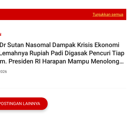
Tunjukkan semua
N
 Dr Sutan Nasomal Dampak Krisis Ekonomi
 Lemahnya Rupiah Padi Digasak Pencuri Tiap
m. Presiden RI Harapan Mampu Menolong
arakat
2026
POSTINGAN LAINNYA