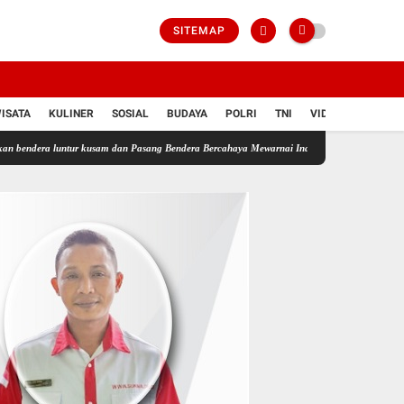
SITEMAP
ISATA
KULINER
SOSIAL
BUDAYA
POLRI
TNI
VIDIO
ur kusam dan Pasang Bendera Bercahaya Mewarnai Indonesia Merdeka !!!
JARGONISM