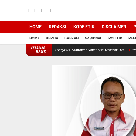
HOME
REDAKSI
KODE ETIK
DISCLAIMER
P
HOME
BERITA
DAERAH
NASIONAL
POLITIK
PEM
BREAKING
oyek di Lahat diawasi Satgasus, Kontraktor Nakal Bisa Terancam Bui
Profesor Minta Pre
NEWS