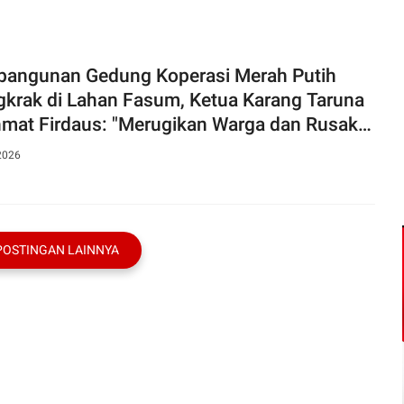
angunan Gedung Koperasi Merah Putih
krak di Lahan Fasum, Ketua Karang Taruna
mat Firdaus: "Merugikan Warga dan Rusak
 Bersama"
2026
POSTINGAN LAINNYA