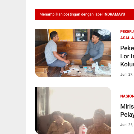
Menampilkan postingan dengan label
INDRAMAYU
PEKERJ
ASAL J
Peke
Lor 
Kolu
Juni 27,
NASIO
Miri
Juni 25,