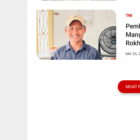
TNI
Pemb
Mang
Rokh
Aset
Mei 26, 
MUAT 