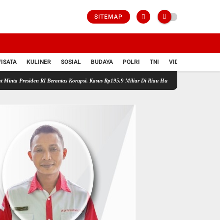
SITEMAP
ISATA
KULINER
SOSIAL
BUDAYA
POLRI
TNI
VIDIO
n RI Berantas Korupsi. Kasus Rp195,9 Miliar Di Riau Hukum Harus Mampu Di Tegakkan
A