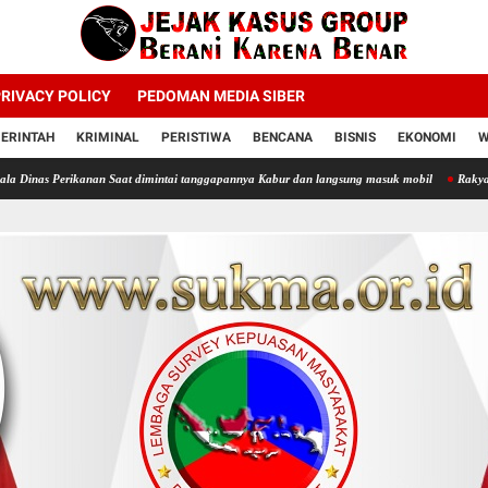
RIVACY POLICY
PEDOMAN MEDIA SIBER
ERINTAH
KRIMINAL
PERISTIWA
BENCANA
BISNIS
EKONOMI
W
anan Saat dimintai tanggapannya Kabur dan langsung masuk mobil
Rakyat Minta Preside