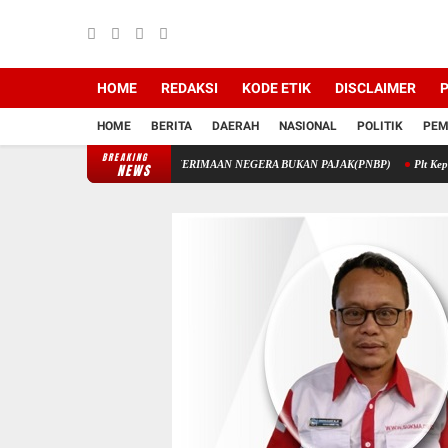
HOME
REDAKSI
KODE ETIK
DISCLAIMER
P
HOME
BERITA
DAERAH
NASIONAL
POLITIK
PEM
BREAKING
TIK MELALUI PENERIMAAN NEGERA BUKAN PAJAK(PNBP)
Plt Kepala Dinas Perik
NEWS