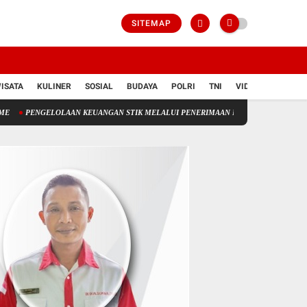
SITEMAP
ISATA
KULINER
SOSIAL
BUDAYA
POLRI
TNI
VIDIO
OLAAN KEUANGAN STIK MELALUI PENERIMAAN NEGERA BUKAN PAJAK(PNBP)
P