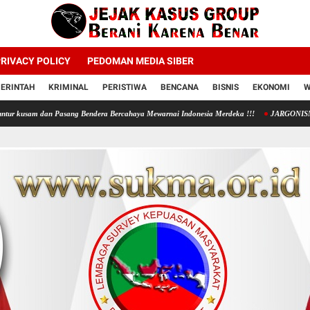
RIVACY POLICY
PEDOMAN MEDIA SIBER
ERINTAH
KRIMINAL
PERISTIWA
BENCANA
BISNIS
EKONOMI
W
 Pasang Bendera Bercahaya Mewarnai Indonesia Merdeka !!!
JARGONISME
PENGEL