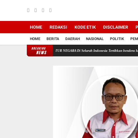
HOME
REDAKSI
KODE ETIK
DISCLAIMER
P
HOME
BERITA
DAERAH
NASIONAL
POLITIK
PEM
BREAKING
intahkan Semua APARATUR NEGARA Di Seluruh Indonesia Tertibkan bendera luntur kusam dan
NEWS