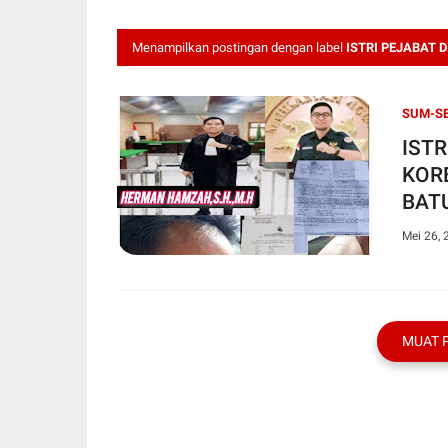
Menampilkan postingan dengan label
ISTRI PEJABAT 
SUM-S
ISTR
KOR
BAT
Mei 26, 
MUAT 