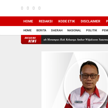
HOME
REDAKSI
KODE ETIK
DISCLAIMER
P
HOME
BERITA
DAERAH
NASIONAL
POLITIK
PEM
BREAKING
di Backing Mafia Tanah Merampas Hak Keluarga Ambar Witjaksono Sutarman
Ribuan Pak
NEWS