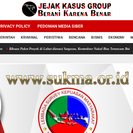
RIVACY POLICY
PEDOMAN MEDIA SIBER
ERINTAH
KRIMINAL
PERISTIWA
BENCANA
BISNIS
EKONOMI
W
et Proyek di Lahat diawasi Satgasus, Kontraktor Nakal Bisa Terancam Bui
Profesor Mint