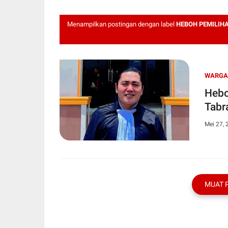
Menampilkan postingan dengan label
HEBOH PEMILIHA
WARGA 
Hebo
Tabr
Mei 27, 
MUAT 