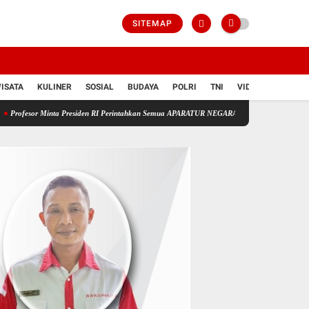
SITEMAP
ISATA
KULINER
SOSIAL
BUDAYA
POLRI
TNI
VIDIO
Presiden RI Perintahkan Semua APARATUR NEGARA Di Seluruh Indonesia Tertibkan bendera l