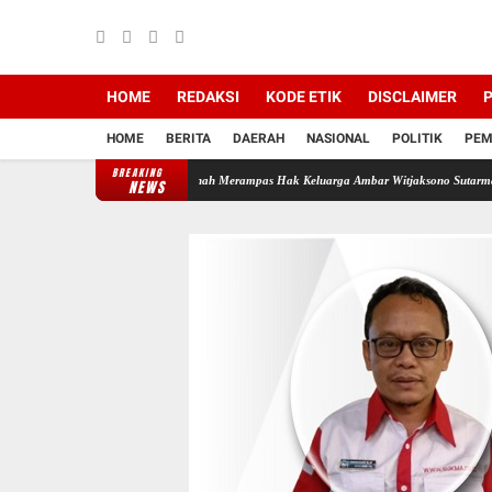
HOME
REDAKSI
KODE ETIK
DISCLAIMER
P
HOME
BERITA
DAERAH
NASIONAL
POLITIK
PEM
BREAKING
 Backing Mafia Tanah Merampas Hak Keluarga Ambar Witjaksono Sutarman
Ribuan Paket
NEWS