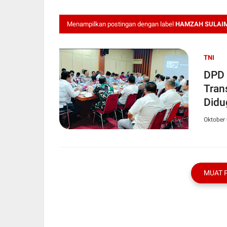
Menampilkan postingan dengan label
HAMZAH SULAIM
TNI
DPD 
Tran
Didu
tutup
Oktober 
MUAT 