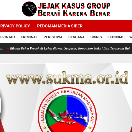
RIVACY POLICY
PEDOMAN MEDIA SIBER
ERINTAH
KRIMINAL
PERISTIWA
BENCANA
BISNIS
EKONOMI
W
 Proyek di Lahat diawasi Satgasus, Kontraktor Nakal Bisa Terancam Bui
Profesor Minta 