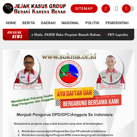
SITEMAP
HOME
BERITA
DAERAH
NASIONAL
POLITIK
PEMERINTAH
K
BREAKING
ikan Advokat Muda, PAMID Buka Program Rumah Hukum
PKN Laporkan Perusahaan Koor
NEWS