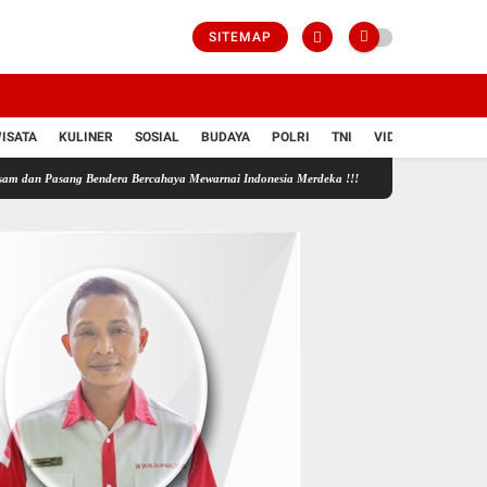
SITEMAP
ISATA
KULINER
SOSIAL
BUDAYA
POLRI
TNI
VIDIO
ndera Bercahaya Mewarnai Indonesia Merdeka !!!
JARGONISME
PENGELOLAAN KE