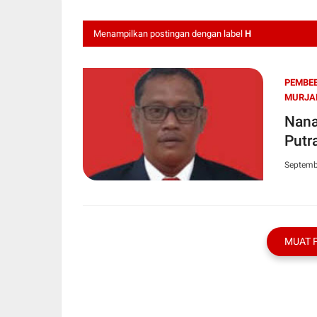
Menampilkan postingan dengan label
H
PEMBEB
MURJAN
Nana
Putr
Septemb
MUAT 