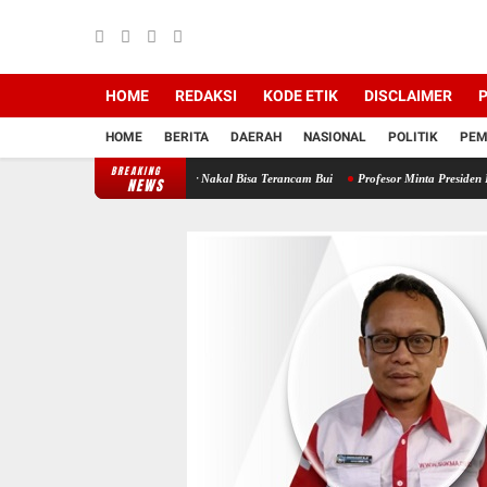
HOME
REDAKSI
KODE ETIK
DISCLAIMER
P
HOME
BERITA
DAERAH
NASIONAL
POLITIK
PEM
BREAKING
atgasus, Kontraktor Nakal Bisa Terancam Bui
Profesor Minta Presiden RI Perintahkan S
NEWS