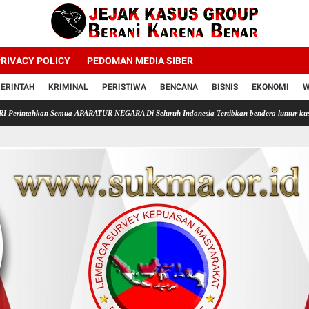
RIVACY POLICY
PEDOMAN MEDIA SIBER
ERINTAH
KRIMINAL
PERISTIWA
BENCANA
BISNIS
EKONOMI
W
emua APARATUR NEGARA Di Seluruh Indonesia Tertibkan bendera luntur kusam dan Pasang Be