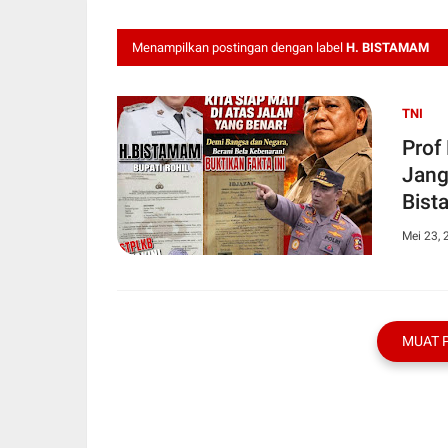
Menampilkan postingan dengan label
H. BISTAMAM
TNI
Prof
Jang
Bis
Mei 23, 
MUAT 