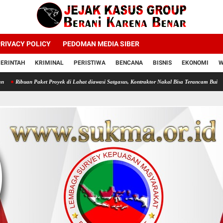
RIVACY POLICY
PEDOMAN MEDIA SIBER
ERINTAH
KRIMINAL
PERISTIWA
BENCANA
BISNIS
EKONOMI
W
ket Proyek di Lahat diawasi Satgasus, Kontraktor Nakal Bisa Terancam Bui
Profesor Min