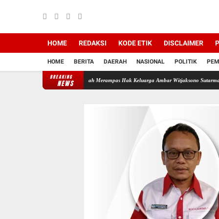
HOME
REDAKSI
KODE ETIK
DISCLAIMER
P
HOME
BERITA
DAERAH
NASIONAL
POLITIK
PEM
BREAKING
adi Backing Mafia Tanah Merampas Hak Keluarga Ambar Witjaksono Sutarman
Ribuan Pa
NEWS