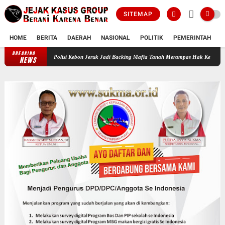
SITEMAP
HOME
BERITA
DAERAH
NASIONAL
POLITIK
PEMERINTAH
K
BREAKING
Oknum Polisi Kebon Jeruk Jadi Backing Mafia Tanah Merampas Hak Keluarga Ambar Witja
NEWS