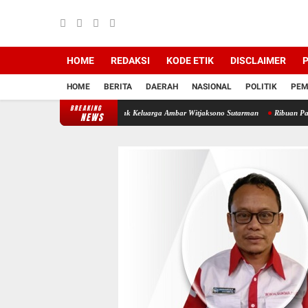
HOME
REDAKSI
KODE ETIK
DISCLAIMER
P
HOME
BERITA
DAERAH
NASIONAL
POLITIK
PEM
BREAKING
a Tanah Merampas Hak Keluarga Ambar Witjaksono Sutarman
Ribuan Paket Proyek di Lah
NEWS