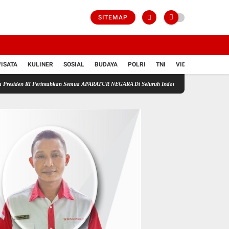
SITEMAP
ISATA
KULINER
SOSIAL
BUDAYA
POLRI
TNI
VIDIO
erintahkan Semua APARATUR NEGARA Di Seluruh Indonesia Tertibkan bendera luntur kusam d