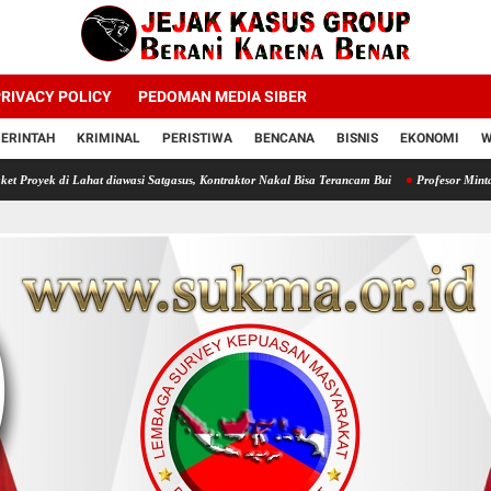
RIVACY POLICY
PEDOMAN MEDIA SIBER
ERINTAH
KRIMINAL
PERISTIWA
BENCANA
BISNIS
EKONOMI
W
at diawasi Satgasus, Kontraktor Nakal Bisa Terancam Bui
Profesor Minta Presiden RI P