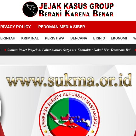
RIVACY POLICY
PEDOMAN MEDIA SIBER
ERINTAH
KRIMINAL
PERISTIWA
BENCANA
BISNIS
EKONOMI
W
t Proyek di Lahat diawasi Satgasus, Kontraktor Nakal Bisa Terancam Bui
Profesor Minta