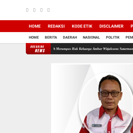
HOME
REDAKSI
KODE ETIK
DISCLAIMER
P
HOME
BERITA
DAERAH
NASIONAL
POLITIK
PEM
BREAKING
i Backing Mafia Tanah Merampas Hak Keluarga Ambar Witjaksono Sutarman
Ribuan Pake
NEWS