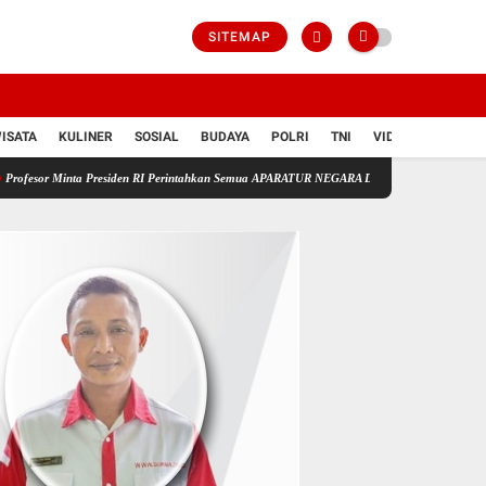
SITEMAP
ISATA
KULINER
SOSIAL
BUDAYA
POLRI
TNI
VIDIO
 Presiden RI Perintahkan Semua APARATUR NEGARA Di Seluruh Indonesia Tertibkan bendera 