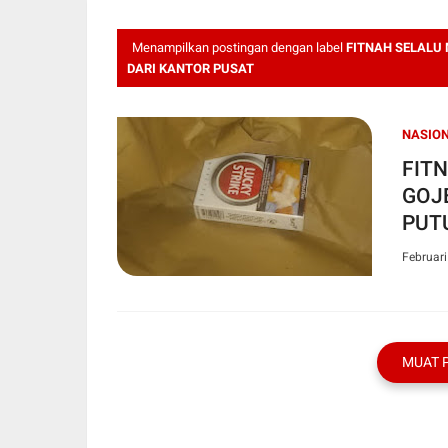
Menampilkan postingan dengan label
FITNAH SELALU
DARI KANTOR PUSAT
NASIO
FIT
GOJ
PUT
Februari
MUAT 