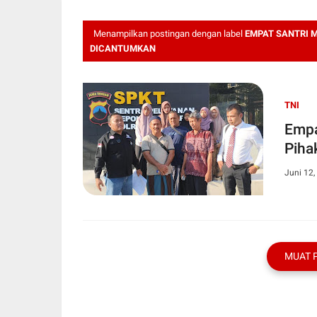
Menampilkan postingan dengan label
EMPAT SANTRI 
DICANTUMKAN
TNI
Empa
Piha
Juni 12,
MUAT 