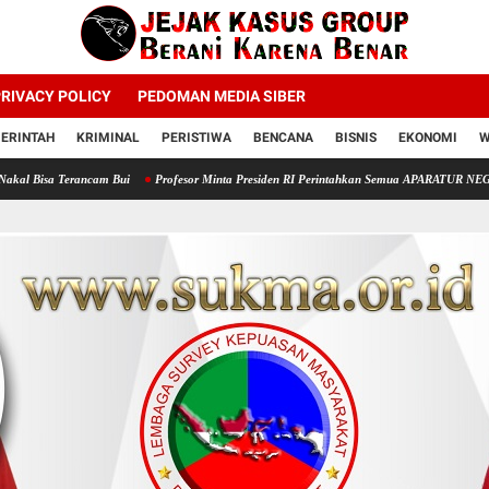
RIVACY POLICY
PEDOMAN MEDIA SIBER
ERINTAH
KRIMINAL
PERISTIWA
BENCANA
BISNIS
EKONOMI
W
ncam Bui
Profesor Minta Presiden RI Perintahkan Semua APARATUR NEGARA Di Seluruh In