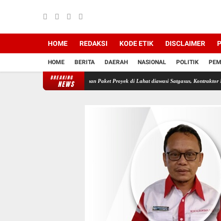
HOME
REDAKSI
KODE ETIK
DISCLAIMER
P
HOME
BERITA
DAERAH
NASIONAL
POLITIK
PEM
BREAKING
no Sutarman
Ribuan Paket Proyek di Lahat diawasi Satgasus, Kontraktor Nakal Bisa Tera
NEWS