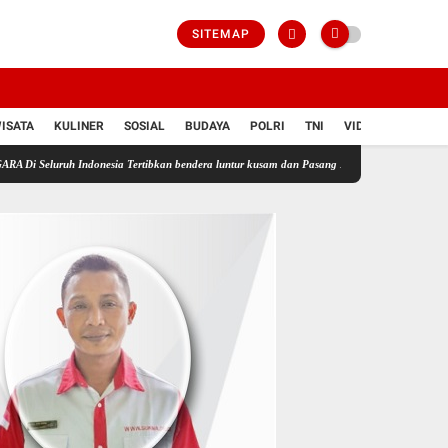
SITEMAP
ISATA
KULINER
SOSIAL
BUDAYA
POLRI
TNI
VIDIO
donesia Tertibkan bendera luntur kusam dan Pasang Bendera Bercahaya Mewarnai Indonesia