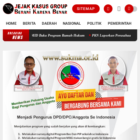
SITEMAP
HOME
BERITA
DAERAH
NASIONAL
POLITIK
PEMERINTAH
K
BREAKING
Prof Sutan Nasomal Dorong Pendidikan Advokat Muda, PAMID Buka Prog
NEWS