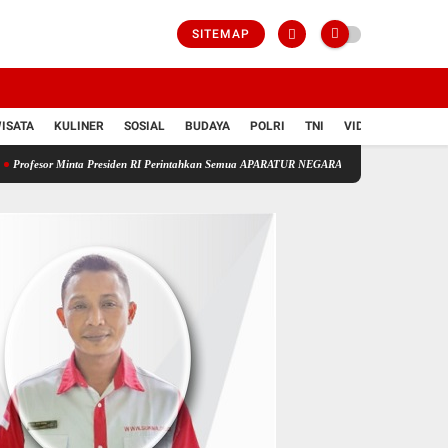
SITEMAP
ISATA
KULINER
SOSIAL
BUDAYA
POLRI
TNI
VIDIO
a Presiden RI Perintahkan Semua APARATUR NEGARA Di Seluruh Indonesia Tertibkan bendera