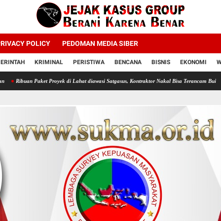
RIVACY POLICY
PEDOMAN MEDIA SIBER
ERINTAH
KRIMINAL
PERISTIWA
BENCANA
BISNIS
EKONOMI
W
et Proyek di Lahat diawasi Satgasus, Kontraktor Nakal Bisa Terancam Bui
Profesor Mint