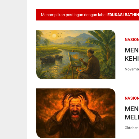
Menampilkan postingan dengan label
EDUKASI BATHIN
NASIO
MEN
KEH
Novembe
NASIO
MEN
MEL
Oktober 