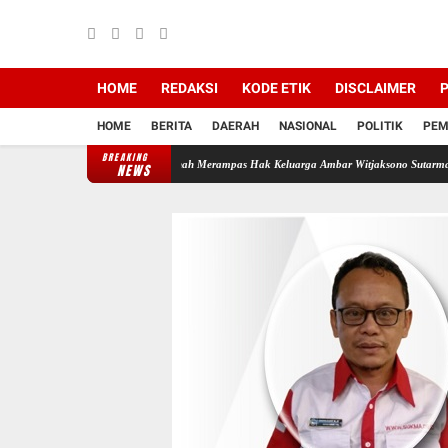
HOME
REDAKSI
KODE ETIK
DISCLAIMER
P
HOME
BERITA
DAERAH
NASIONAL
POLITIK
PEM
BREAKING
di Backing Mafia Tanah Merampas Hak Keluarga Ambar Witjaksono Sutarman
Ribuan Pak
NEWS