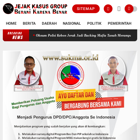
SITEMAP
HOME
BERITA
DAERAH
NASIONAL
POLITIK
PEMERINTAH
K
BREAKING
Oknum Polisi Kebon Jeruk Jadi Backing Mafia Tanah Merampas Hak Keluarga Am
NEWS