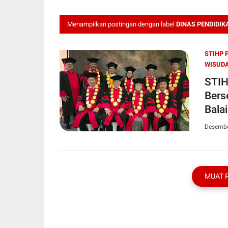
Menampilkan postingan dengan label
DINAS PENDIDIK
STIHP
WISUDA
STIH
Bers
Bala
Desembe
MUAT 