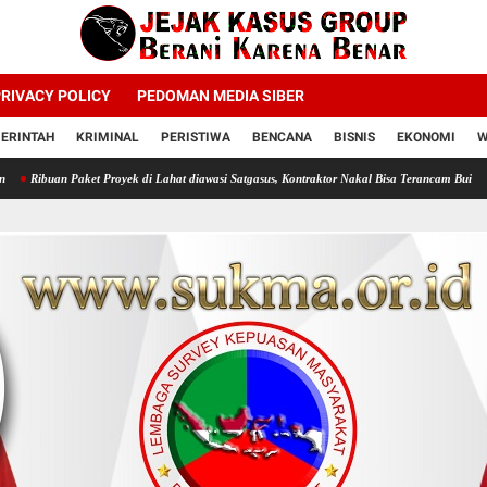
RIVACY POLICY
PEDOMAN MEDIA SIBER
ERINTAH
KRIMINAL
PERISTIWA
BENCANA
BISNIS
EKONOMI
W
et Proyek di Lahat diawasi Satgasus, Kontraktor Nakal Bisa Terancam Bui
Profesor Mint