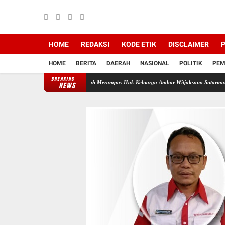
HOME
REDAKSI
KODE ETIK
DISCLAIMER
P
HOME
BERITA
DAERAH
NASIONAL
POLITIK
PEM
BREAKING
di Backing Mafia Tanah Merampas Hak Keluarga Ambar Witjaksono Sutarman
Ribuan Pak
NEWS