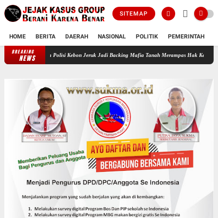
SITEMAP
HOME
BERITA
DAERAH
NASIONAL
POLITIK
PEMERINTAH
K
BREAKING
Oknum Polisi Kebon Jeruk Jadi Backing Mafia Tanah Merampas Hak Keluarga Ambar Witj
NEWS