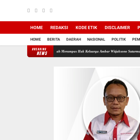
HOME
REDAKSI
KODE ETIK
DISCLAIMER
P
HOME
BERITA
DAERAH
NASIONAL
POLITIK
PEM
BREAKING
di Backing Mafia Tanah Merampas Hak Keluarga Ambar Witjaksono Sutarman
Ribuan Pa
NEWS