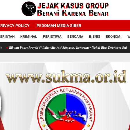
RIVACY POLICY
PEDOMAN MEDIA SIBER
ERINTAH
KRIMINAL
PERISTIWA
BENCANA
BISNIS
EKONOMI
W
ket Proyek di Lahat diawasi Satgasus, Kontraktor Nakal Bisa Terancam Bui
Profesor Mint