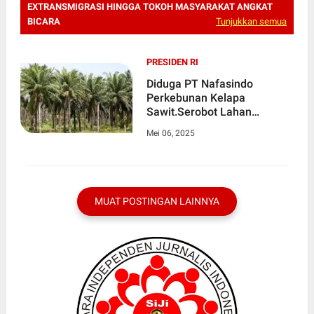
EXTRANSMIGRASI HINGGA TOKOH MASYARAKAT ANGKAT
BICARA
Tunjukkan semua
PRESIDEN RI
Diduga PT Nafasindo
Perkebunan Kelapa
Sawit.Serobot Lahan
Extransmigrasi Hingga Tokoh
Mei 06, 2025
Masyarakat Angkat Bicara
MUAT POSTINGAN LAINNYA