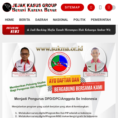
SITEMAP
HOME
BERITA
DAERAH
NASIONAL
POLITIK
PEMERINTAH
K
BREAKING
ebon Jeruk Jadi Backing Mafia Tanah Merampas Hak Keluarga Ambar Witjaksono Sutarman
NEWS