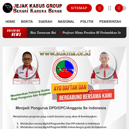
SITEMAP
HOME
BERITA
DAERAH
NASIONAL
POLITIK
PEMERINTAH
K
BREAKING
or Nakal Bisa Terancam Bui
Profesor Minta Presiden RI Perintahkan Semua APARATUR NE
NEWS