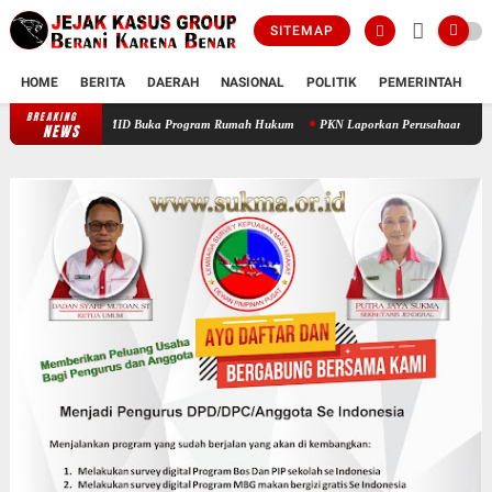
SITEMAP
HOME
BERITA
DAERAH
NASIONAL
POLITIK
PEMERINTAH
K
BREAKING
Prof Sutan Nasomal Dorong Pendidikan Advokat Muda, PAMID Buka Progr
NEWS