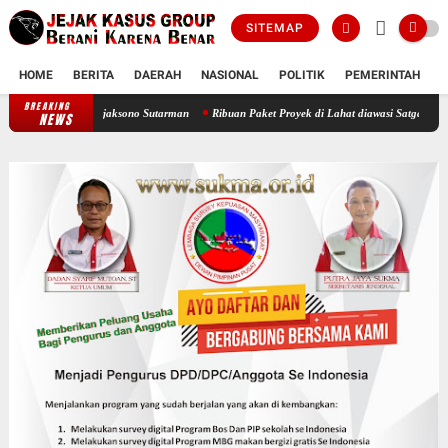
SITEMAP
HOME
BERITA
DAERAH
NASIONAL
POLITIK
PEMERINTAH
K
BREAKING
Ambar Witjaksono Sutarman
Ribuan Paket Proyek di Lahat diawasi Satgasus, Kontraktor 
NEWS