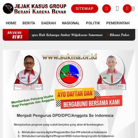
SITEMAP
HOME
BERITA
DAERAH
NASIONAL
POLITIK
PEMERINTAH
K
BREAKING
Oknum Polisi Kebon Jeruk Jadi Backing Mafia Tanah Merampas Hak Keluarga
NEWS