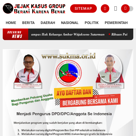
SITEMAP
HOME
BERITA
DAERAH
NASIONAL
POLITIK
PEMERINTAH
K
BREAKING
Oknum Polisi Kebon Jeruk Jadi Backing Mafia Tanah Merampas Hak Keluar
NEWS