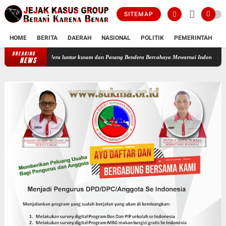
SITEMAP
HOME
BERITA
DAERAH
NASIONAL
POLITIK
PEMERINTAH
K
BREAKING
an bendera luntur kusam dan Pasang Bendera Bercahaya Mewarnai Indonesia Merdeka !!!
NEWS