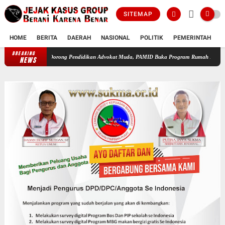
SITEMAP
HOME
BERITA
DAERAH
NASIONAL
POLITIK
PEMERINTAH
K
BREAKING
Nasomal Dorong Pendidikan Advokat Muda, PAMID Buka Program Rumah Hukum
PKN La
NEWS