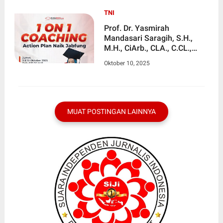
TNI
Prof. Dr. Yasmirah
Mandasari Saragih, S.H.,
M.H., CiArb., CLA., C.CL.,
CPMCP. : Dosen Pendidikan
Oktober 10, 2025
S2 bisa Naik Ke Lektor
Kepala tanpa Scopus
MUAT POSTINGAN LAINNYA