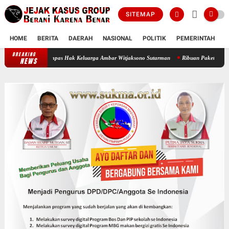
SITEMAP
HOME
BERITA
DAERAH
NASIONAL
POLITIK
PEMERINTAH
K
BREAKING
Oknum Polisi Kebon Jeruk Jadi Backing Mafia Tanah Merampas Hak Keluar
NEWS