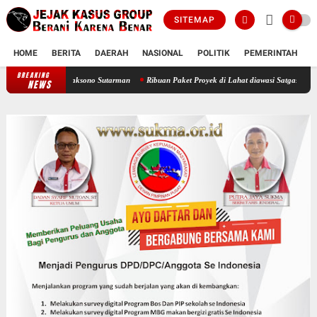
SITEMAP
HOME
BERITA
DAERAH
NASIONAL
POLITIK
PEMERINTAH
K
BREAKING
bar Witjaksono Sutarman
Ribuan Paket Proyek di Lahat diawasi Satgasus, Kontraktor Na
NEWS