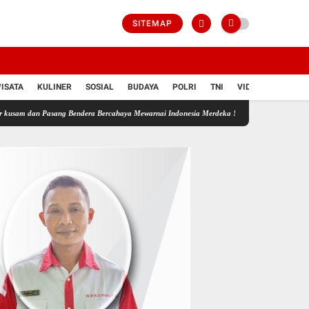
SITEMAP
ISATA
KULINER
SOSIAL
BUDAYA
POLRI
TNI
VIDIO
sang Bendera Bercahaya Mewarnai Indonesia Merdeka !!!
JARGONISME
PENGELOLA