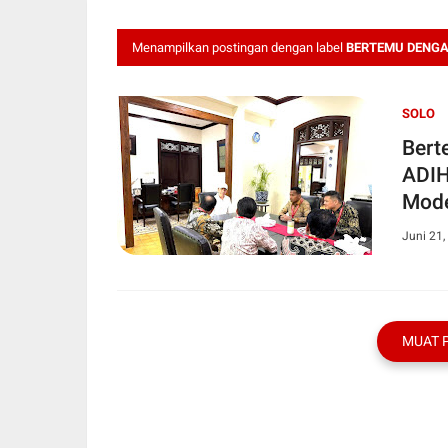
Menampilkan postingan dengan label
BERTEMU DENGAN
SOLO
Bert
ADIH
Mode
Juni 21,
MUAT 