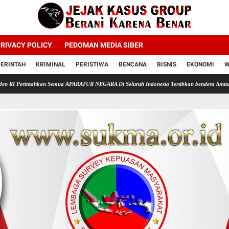
RIVACY POLICY
PEDOMAN MEDIA SIBER
ERINTAH
KRIMINAL
PERISTIWA
BENCANA
BISNIS
EKONOMI
W
hkan Semua APARATUR NEGARA Di Seluruh Indonesia Tertibkan bendera luntur kusam dan Pa