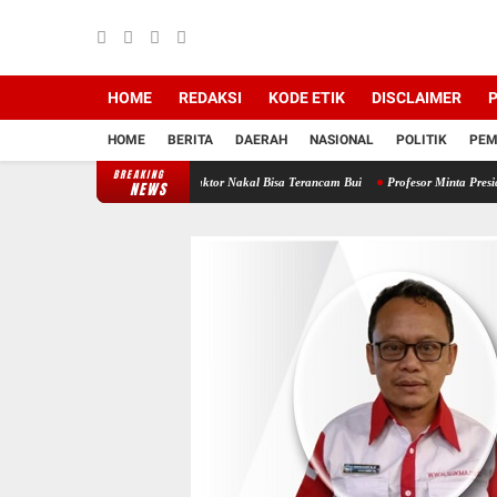
HOME
REDAKSI
KODE ETIK
DISCLAIMER
P
HOME
BERITA
DAERAH
NASIONAL
POLITIK
PEM
BREAKING
awasi Satgasus, Kontraktor Nakal Bisa Terancam Bui
Profesor Minta Presiden RI Perinta
NEWS