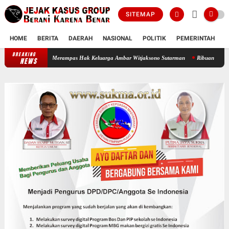
SITEMAP
HOME
BERITA
DAERAH
NASIONAL
POLITIK
PEMERINTAH
K
BREAKING
ng Mafia Tanah Merampas Hak Keluarga Ambar Witjaksono Sutarman
Ribuan Paket Proyek
NEWS