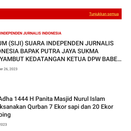
Tunjukkan semua
INDEPENDEN JURNALIS INDONESIA
M (SIJI) SUARA INDEPENDEN JURNALIS
ONESIA BAPAK PUTRA JAYA SUKMA
YAMBUT KEDATANGAN KETUA DPW BABEL
 DPD BABAR
r 26, 2023
444 H Panita Masjid Nurul Islam
ksanakan Qurban 7 Ekor sapi dan 20 Ekor
bing
 2023