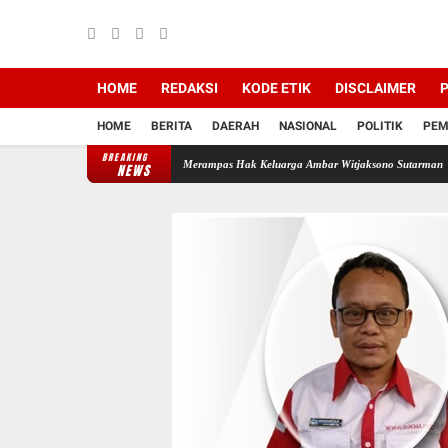
HOME
REDAKSI
KODE ETIK
DISCLAIMER
P
HOME
BERITA
DAERAH
NASIONAL
POLITIK
PEM
BREAKING
 Backing Mafia Tanah Merampas Hak Keluarga Ambar Witjaksono Sutarman
Ribuan Paket
NEWS