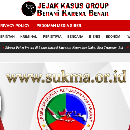
RIVACY POLICY
PEDOMAN MEDIA SIBER
ERINTAH
KRIMINAL
PERISTIWA
BENCANA
BISNIS
EKONOMI
W
 Proyek di Lahat diawasi Satgasus, Kontraktor Nakal Bisa Terancam Bui
Profesor Minta 