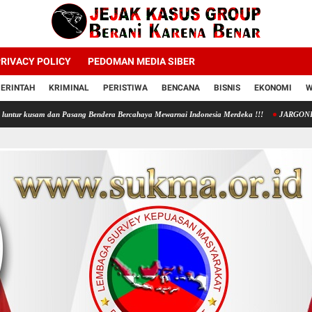
RIVACY POLICY
PEDOMAN MEDIA SIBER
ERINTAH
KRIMINAL
PERISTIWA
BENCANA
BISNIS
EKONOMI
W
an Pasang Bendera Bercahaya Mewarnai Indonesia Merdeka !!!
JARGONISME
PENGE