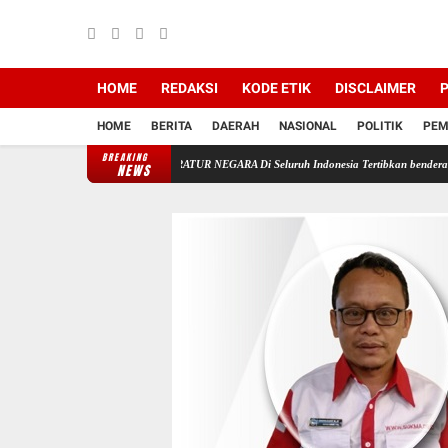
HOME
REDAKSI
KODE ETIK
DISCLAIMER
P
HOME
BERITA
DAERAH
NASIONAL
POLITIK
PEM
BREAKING
rintahkan Semua APARATUR NEGARA Di Seluruh Indonesia Tertibkan bendera luntur kusam d
NEWS