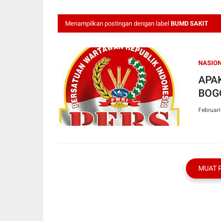
Menampilkan postingan dengan label
BUMD SAKIT
NASIO
APA
BOG
Februari
MUAT 