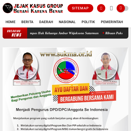
SITEMAP
HOME
BERITA
DAERAH
NASIONAL
POLITIK
PEMERINTAH
K
BREAKING
Oknum Polisi Kebon Jeruk Jadi Backing Mafia Tanah Merampas Hak Keluarg
NEWS