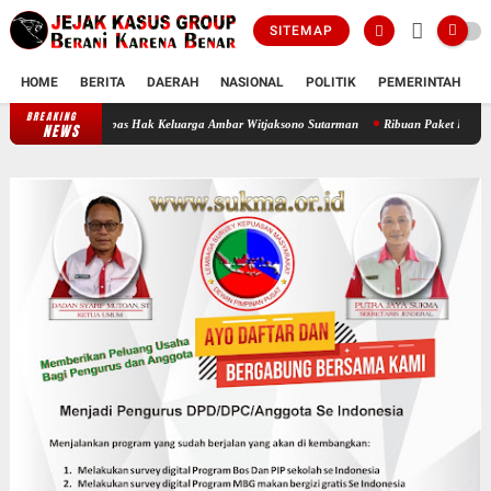
SITEMAP
HOME
BERITA
DAERAH
NASIONAL
POLITIK
PEMERINTAH
K
BREAKING
Oknum Polisi Kebon Jeruk Jadi Backing Mafia Tanah Merampas Hak Keluarga
NEWS